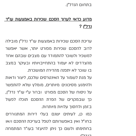
בתחום הנדל"ן.
מדוע כדאי לערוך הסכם שכירות באמצעות עו"ד 
נדל"ן
 ? 
עריכת הסכם שכירות באמצעות עו"ד נדל"ן מובילה 
לרוב להסכם שכירות מפורט יותר, אשר יאפשר 
למשכיר ולשוכר להתמודד עם מצבים שבהם אחד 
מהצדדים לא יעמוד בהתחייבויותיו ובעיקר במצב 
בו שוכר לא יתפנה מהדירה המושכרת.
על מנת לשמור על האינטרסים שלכם, ליצור ודאות 
ולהימנע מסיכונים מיותרים, מומלץ שלא להתפשר 
על ניסוח של הסכם מפורט  וברור ע"י עו"ד נדל"ן, 
כך שבמקרים של הפרת ההסכם תוכלו לפעול 
בזמן ולחסוך עלויות מיותרות.
כמו כן, לעיתים ישנם בעלי דירות המתגוררים 
בחו"ל ואין באפשרותם לטפל בעריכת ההסכם ו/או 
בחתימתו ולשם כך ניתן להיעזר בעו"ד המתמחה 
בנדל"ן.