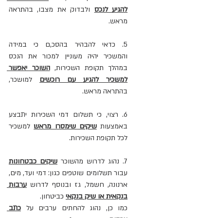
להגיע לנכס
 ולבדוק את מצבו, בהתראה 
מראש.
5. כדאי להבהיר בהסכ,ם כי במידה 
והמשכיר יהיה מעוניין למכור את הנכס 
במהלך תקופת השכירות, 
השוכר יאפשר 
למשכיר להגיע עם רוכשים
 למושכר, 
בהתראה מראש. 
6. רצוי, כי תשלום דמי השכירות יתבצע 
באמצעות 
שיקים שימסרו מראש
 למשכיר 
לכל תקופת השכירות.
7. נהוג לדרוש מהשוכר 
שיקים כבטחונות
עבור תשלומים שוטפים כגון: דמי ועד, מים, 
ארנונה, חשמל, גז ובנוסף לדרוש 
ערבות 
בנקאית או שיק בנקאי
 כביטחון. 
כמו כן, נהוג להחתים ערבים על 
כתב 