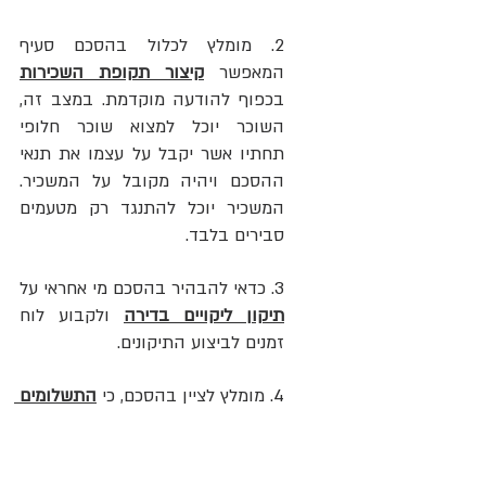
2. מומלץ לכלול בהסכם סעיף 
המאפשר 
קיצור תקופת השכירות
בכפוף להודעה מוקדמת. במצב זה, 
השוכר יוכל למצוא שוכר חלופי 
תחתיו אשר יקבל על עצמו את תנאי 
ההסכם ויהיה מקובל על המשכיר. 
המשכיר יוכל להתנגד רק מטעמים 
סבירים בלבד.
3. כדאי להבהיר בהסכם מי אחראי על 
תיקון ליקויים בדירה
 ולקבוע לוח 
זמנים לביצוע התיקונים. 
4. מומלץ לציין בהסכם, כי 
התשלומים 
לועד הבית
 במהלך תקופת השכירות 
חלים רק עבור הוצאות שוטפות 
לניקיון ולא עבור תיקון של תשתיות 