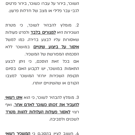
השוכר, בירור על עברו כשוכר, בירור פרטים 
לגבי עבר פלילי או מצב של חדלות פרעון.
2. מומלץ להבהיר לשוכר, כי מטרת 
השכירות היא 
למגורים בלבד
 ולפרט פעולות 
שאסורות עליו לבצע בדירה. כמו למשל 
איסור על ביצוע שינויים
 במושכר ללא 
הסכמתו המפורשת של המשכיר. 
אם בכל זאת הוסכם, כי ניתן לבצע 
התאמות במושכר, יש לקבוע האם בסיום 
תקופת השכירות יוחזר המושכר למצבו 
הקודם או שהשינויים יוותרו.
3. מומלץ להבהיר לשוכר, כי הוא 
אינו רשאי 
להעביר את זכותו כשוכר לאדם אחר
, ואף 
רצוי 
לאסור פעולות העלולות להוות מטרד
לשכנים ולסביבה.
4. חשוב לציין בהסכ,ם כי 
המשכיר רשאי 