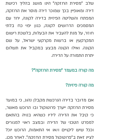
שלב "מסירת החזקה" הינו מושג בהליך רכישת 
דירה ומאופיין בכך שמוכר דירה מוסר את החזקה, 
המפתח והשליטה הפיזית בדירה לקונה, יחד עם 
המסמכים הדרושים לקונה, כגון יפוי כח בלתי 
חוזר, על מנת להעביר את הבעלות, בלשכת רישום 
המקרקעין או ברשות מקרקעי ישראל, על שם 
הקונה. ואילו הקונה מבצע במקביל את תשלום 
יתרת התמורה על הדירה.
מה קורה במעמד "מסירת החזקה"?
מה קורה פיזית? 
אם מדובר בדירה הנרכשת מקבלן נהוג, כי במועד 
מסירת החזקה ייערך פרוטוקול ובו הרוכש מאשר, 
כי קיבל את הדירה לידיו כשהיא בנויה בהתאם 
למפרט הטכני של הדירה ובמצב ראוי למגורים 
וככל שיש ליקויים ו/או אי התאמות, הרוכש יוכל 
לציין זאת ב"פרוטוקול מסירת החזקה". לאחר מכן, 