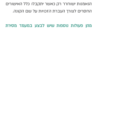
הנאמנות ישוחרר רק כאשר יתקבלו כלל האישורים 
החסרים לצורך העברת הזכויות על שם הקונה.
מהן פעולות נוספות שיש לבצע במעמד מסירת 
החזקה?
מבחינה מעשית, במעמד מסירת החזקה הצדדים 
יכולים לבצע גם קריאת מונים כדי לסגור ולהעביר 
את החשבונות של הדירה אצל הרשויות והגורמים 
השונים על שם הקונה. בתוך כך, קריאת מוני 
חשמל, מים וגז. כמו כן, יש להעביר את חשבון 
הארנונה ברשות המקומית, ואת חשבון המים 
בתאגיד המים. לבסוף, לאחר ביצוע כל השלבים 
ותיעודם בפרוטוקול, המוכר מוסר לקונה את 
מפתחות הדירה!  
פוסטים אחרונים
הצג הכול