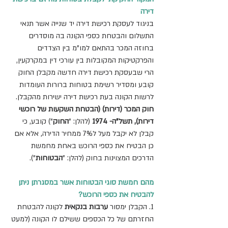
דירה
בניגוד לעסקת רכישת דירה יד שנייה אשר תנאי 
התשלום והבטחת כספי הקונה בה מוסדרים 
בחוזה המכר בהתאם למו"מ בין הצדדים 
והפרקטיקות המקובלות בין עורכי דין במקרקעין, 
הרי שבעסקת רכישת דירה חדשה מקבלן החוק 
קובע ומסדיר רשימת בטוחות ברורות העומדות 
לרשות הקונה בעת רכישת דירה ישירות מהקבלן. 
חוק המכר (דירות) (הבטחת השקעות של רוכשי 
דירות), תשל"ה- 1974 
(להלן: "
החוק
") קובע, כי 
קבלן לא יקבל מעל ל7% ממחיר הדירה, אלא אם 
כן הבטיח את כספי הרוכש באחת מחמשת 
הדרכים המצוינות בחוק (להלן: "
הבטוחות
").
מהם חמשת סוגי הבטוחות אשר במסגרתן ניתן 
להבטיח את כספי הרוכש?
1. הקבלן ימסור 
ערבות בנקאית 
לקונה להבטחת 
החזרתם של כל הכספים ששילם לו הקונה (למעט 