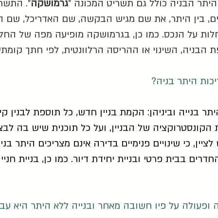
 היתר הבניה כולל גם תשריט המכונה "
גרמושקה
". התשרי
, בין היתר, את שם מגיש הבקשה, שם האדריכל, שם המ
ר חלות על הנכס. כמו כן, בגרמושקה מופיעה מפה של ה
ת הבניה, השינוי או ההריסה הרלוונטית, לפי חתך קומת
יכות היתר בניה?
 בנייה וביניהן: הקמת בניין חדש, כל תוספת לבנין קיים,
קונסטרוקציה של הבניין, ועל כל תוכנית שיש בה לבצ
ש לציין, כי שינויים פנימיים בדירה אינם מצריכים היתר בנ
ים בבית פרטי ובניית יחידת דיור. כמו כן, בניית חניי
פעולה על פיו חשובה מאחר ובנייה ללא היתר היא עבי