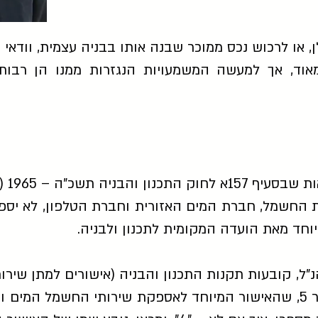
 או לרכוש נכס ממוכר שבנה אותו בבניה עצמית, וודאי
מאוד, אך למעשה המשמעויות הנגזרות ממנו הן רבות 
תכנון והבניה תשכ"ה – 1965 (
 שחברת החשמל, חברת המים האזורית וחברת הטלפון, לא יס
מיוחד מאת הועדה המקומית לתכנון ולבניה.
 להוראות סעיף 157א' הנ"ל, קובעות תקנות התכנון והבניה (אישורים ל
1981 ("התקנות"), בתקנה מספר 5, שהאישור המיוחד לאספקת שירותי החשמ