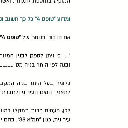
המופיע בתוספת לתקנות ואשר מספרו, איך אם לא – "4". 
ומדוע "טופס 4" כל כך חשוב ונדרש?
אם נתבונן בנוסח של
"טופס 4"
"... כי ניתן לספק לבנין המ
נבנה לפי היתר בניה מס' _____
כלומר, בעל היתר בניה המקב
לתאגיד המים העירוני ולחברת 
לכן, פעמים רבות תתקלו במונ
עירונית, כגון "תמ"א 38", בהם יש לחבר דירות חדשות שנבנות לבניין הקיים ולשירותי החשמל המים והטלפון.