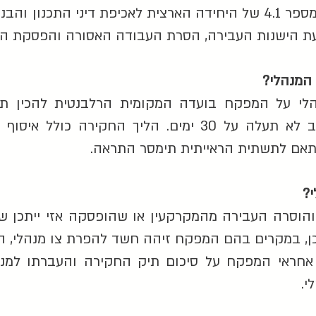
כמו כן, בהתאם להוראת ביצוע מספר 4.1 של היחידה הארצית לאכיפת ד
עת הישנות העבירה, הסרת העבודה האסורה והפסקת הש
המנהלי?
לי על המפקח בועדה המקומית הרלבנטית להכין תי
המנהלית. פעולת החקירה לרוב לא תעלה על 30 ימים. הליך
תאם לתשתית הראייתית תימסר התראה.
י?
וסרה העבירה מהמקרקעין או שהופסקה אזי ייתכן שלא
, במקרים בהם המפקח זיהה חשד להפרת צו מנהלי, הו
 אחראי המפקח על סיכום תיק החקירה והעברתו למנ
י.