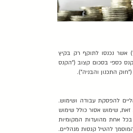
ס מנהלי – תכנון ובניה), התשע"ח - 2018 ("התקנות") אשר נכנסו לתוקף רק בקיץ
הליות תשמ"ו - 1985, מאפשרות להטיל קנס כספי בסכום קצוב ("הקנס
הליים להפסקת עבודה ושימוש.
זאת, שימוש אסור כולל שימוש
 בכל אחת מהועדות המקומיות
מוסמך להטיל קנסות מנהליים.