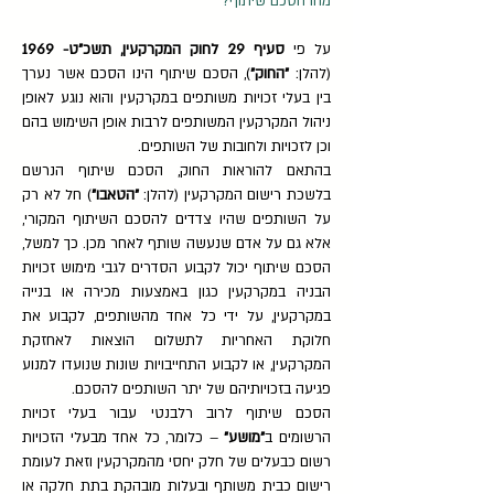
מהו הסכם שיתוף?
על פי
סעיף 29 לחוק המקרקעין, תשכ"ט- 1969
(להלן:
"החוק"
), הסכם שיתוף הינו הסכם אשר נערך
בין בעלי זכויות משותפים במקרקעין והוא נוגע לאופן
ניהול המקרקעין המשותפים לרבות אופן השימוש בהם
וכן לזכויות ולחובות של השותפים.
בהתאם להוראות החוק, הסכם שיתוף הנרשם
בלשכת רישום המקרקעין (להלן:
"הטאבו"
) חל לא רק
על השותפים שהיו צדדים להסכם השיתוף המקורי,
אלא גם על אדם שנעשה שותף לאחר מכן. כך למשל,
הסכם שיתוף יכול לקבוע הסדרים לגבי מימוש זכויות
הבניה במקרקעין כגון באמצעות מכירה או בנייה
במקרקעין, על ידי כל אחד מהשותפים, לקבוע את
חלוקת האחריות לתשלום הוצאות לאחזקת
המקרקעין, או לקבוע התחייבויות שונות שנועדו למנוע
פגיעה בזכויותיהם של יתר השותפים להסכם.
הסכם שיתוף לרוב רלבנטי עבור בעלי זכויות
הרשומים ב
"מושע"
– כלומר, כל אחד מבעלי הזכויות
רשום כבעלים של חלק יחסי מהמקרקעין וזאת לעומת
רישום כבית משותף ובעלות מובהקת בתת חלקה או