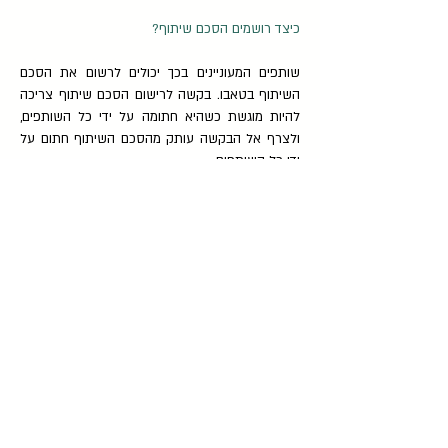
כיצד רושמים הסכם שיתוף?
שותפים המעוניינים בכך יכולים לרשום את הסכם
השיתוף בטאבו. בקשה לרישום הסכם שיתוף צריכה
להיות מוגשת כשהיא חתומה על ידי כל השותפים,
ולצרף אל הבקשה עותק מהסכם השיתוף חתום על
ידי כל השותפים.
כמו כן, יש לצרף לבקשת הרישום מפת מדידה של
המקרקעין חתומה על ידי מודד מוסמך.
לאחר שההסכם נרשם, תופיע הערה בנסח המקרקעין
אשר תציין, כי נרשם הסכם שיתוף.
הרישום בטאבו הופך את ההסכם לידוע לכל. יש לציין,
כי לא קיימת חובה לרשום הסכם שיתוף, אך מהרגע
שההסכם נרשם הוא תקף כלפי כל צד שלישי.