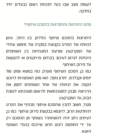
לעומת מצב שבו בעל הזכויות רשום כבעלים יחיד
בחלקה.
מהם היתרונות והחסרונות בהסכם שיתוף?
היתרונות בהסכם שיתוף כוללים, בין היתר, עיגון
זכויותיו של הפרט בקבוצה במקרה של מימוש עתידי
של המקרקעין ומניעת התנגדויות בין השותפים
היכולות לגרום לעיכוב בקידום פרויקטים או להקשות
על פירוק השיתוף.
כמו כן, הסכם השיתוף מעניק כוח במשא ומתן מול
יזמים וקבלנים. יתרון נוסף, הוא מתן האפשרות לרוכש
הקונה את זכויותיו של אחד השותפים לממן את
הרכישה מבנק למשכנתאות ולרשום משכנתא לטובת
הבנק על המקרקעין.
מנגד, חשוב להבין שהסכם שיתוף מכפיף את הפרט
להחלטות הרוב, לדוגמא בבקשת פירוק שיתוף. כמו כן,
לעיתים ניתן יהיה להשתחרר כשותף מן ההסכם רק
על ידי החתמת רוכש חדש שייכנס בנעלי השותף
היוצא.