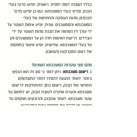
ככלל המבנה דומה יחסית. ראשית, יופיעו פרטי בעלי
הנכס, ופרטי בעלי המשכנתא. כמו כן יופיעו פרטי
הנכסים, מהות העסקה והחתימות של בעלי
המשכנתא והממשכנים. שנית, יופיע אימות השטר על
ידי עורך דין המהווה את הבנת מהות השטר על ידי
הצדדים. דרישת האימות חלה הן על הממשכנים והן
על בעלי המשכנתא. שלישית, יופיע אישור בחותמת
של רשם המקרקעין (הטאבו).
מהם סוגי שטרות המשכנתא השונים?
1.
רישום משכנתא
: ניתן לומר כי סוג זה הוא הנפוץ
ביותר. לאחר ההגעה להסדר החזר התשלומים
החודשי מול הבנק, רישום כתב ההתחייבות לרישום
משכנתא והערת אזהרה לטובת הבנק, יש לחתום על
שטר משכנתא. לאחר שהבנק והרוכשים חותמים על
השטר יש לקבל את חתימת רשם המקרקעין.
2.
תיקון רישום
: בעת החלפת נכס נדל"ן או במקרה
של שינויים בתנאי ההלוואה או בזהות הלווים ובמקרים
נוספים אחרים יש לבצע תיקון רישום באמצעות