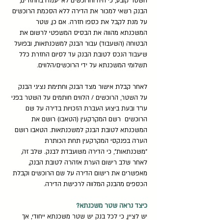
השטר קובע, כי היה והרוכשים לא יעמדו בהחזרים,
הבנק רשאי למכור את הדירה ללא הסכמת הרוכשים
על מנת לקבל את כספו חזרה. אם כן, שטר
המשכנתא מהווה את הבסיס המשפטי לרשום את
הבטוחה (השעבוד) עבור הבנק למשכנתאות, ובפועל
שיעבוד הנכס לטובת הבנק עד לסיום החזרת כלל
תשלומי המשכנתא על ידי הרוכשים/הלווים.
לאחר קבלת אישור מצד הבנק וחתימת נציגי הבנק
על השטר, הרוכשים / הלווים חותמים על השטר בפני
עו"ד ובעת ביצוע העברת הזכויות בדירה על שם
הרוכשים רשם המקרקעין (הטאבו) רושם את
המשכנתא לטובת הבנק למשכנתאות. הטאבו רושם
הערה בפנקסי המקרקעין תחת הכותרת
"משכנתאות", כי הדירה משועבדת לבנק. שלב זה,
לאחר שלב רישום הערת אזהרה לטובת הבנק,
מאפשרים את רישום הדירה על שם הרוכשים וקבלת
הכספים מהבנק המלווה לרכישת הדירה.
כיצד נראה שטר משכנתא?
יש לציין, כי לכל בנק יש שטר משכנתא ייחודי, אך