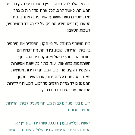
וכיוצא באלו. לכל דירה בבניין המגורים יש חלק ברכוש
המשותף, כאשר לרוב, לכל אחת מהדירות מוצמד
חלק יחסי ברכוש המשותף אותו ניתן לאתר בנסח
הטאבו (תדפיס מידע המופק על ידי משרד המשפטים,
לשכות הטאבו).
בית משותף מתנהל על פי תקנון המסדיר את היחסים
בין בעלי הדירות, וקובע, בין היתר, את זכויותיהם
וחובותיהם בנוגע לניהול ואחזקת בית המשותף,
השתתפות בהוצאות, ועוד. בתוך כך, ישנה אפשרות
להצמיד חלקים מהרכוש המשותף לדירות מסוימות
וזאת בהסכמת בעלי הדירות, או מראש בתקנון.
המנגנונים להצמדת חלקים מהרכוש המשותף לדירות
מסוימות מפורטים גם הם בחוק.
רישום בניין מגורים כבית משותף מעניק לבעלי הדירות
מספר יתרונות –
ראשית,
עלייה בערך הנכס
. שווי דירה שעדיין לא
הסתיימו הליכי הרישום לגביה עלול להיות נמוך משווי