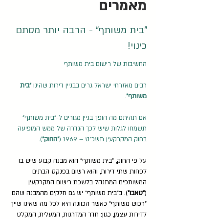
מאמרים
"בית משותף" - הרבה יותר מסתם
כינוי!
החשיבות של רישום בית משותף
רבים מאזרחי ישראל גרים בבניין דירות שהינו
"בית
משותף"
.
אם תהיתם מה הופך בניין מגורים ל-"בית משותף"
תשמחו לגלות שיש לכך הגדרה של ממש המופיעה
בחוק המקרקעין תשכ"ט – 1969 (
"החוק"
).
על פי החוק, "בית משותף" הוא מבנה קבוע שיש בו
לפחות שתי דירות, והוא רשום בפנקס הבתים
המשותפים המתנהל בלשכת רישום המקרקעין
(
"טאבו"
). ב"בית משותף" יש גם חלקים מהמבנה שהם
"רכוש משותף" כאשר הכוונה היא לכל מה שאינו שייך
לדירות עצמן, כגון: חדר המדרגות, המעלית, המקלט