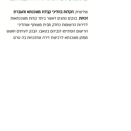
שלישית,
הקלות בהליכי קבלת משכנתא והעברת
זכויות
. בנקים נוהגים לאשר ביתר קלות משכנתאות
לדירות הרשומות כחלק מבית משותף ושהליכי
הרישום הסתיימו לגביהם בטאבו. הבנק לעיתים חושש
ממתן משכנתא לרכישת דירה שהזכויות בה טרם
הוסדרו במלואן או לדירה הרשומה ב"מושעא" (רישום
בו לכל אחד מבעלות הזכויות בבניין יש חלק יחסי
במקרקעין וללא הגדרה פרטנית של הדירות). כמו כן,
במידה ותהיו מעוניינים למכור את הדירה שלכם,
העברת הזכויות לרוכש תהיה הרבה יותר פשוטה
כאשר רישום הדירה מוסדר באופן מלא, והבניין רשום
כבית משותף.
על אף היתרונות הטמונים ברישום בניין דירות כ"בית
משותף", בניינים רבים בישראל אינם כך בטאבו. וזאת,
ממגוון סיבות.
בין היתר, בעבר היו רושמים "חברות גוש-חלקה" כדי
לחסוך במיסים. סיבה נוספת יכולה להיות שהמקרקעין
עליהם בנוי המבנה אינם מוסדרים ולא עשו בהם