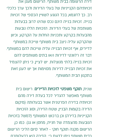
דירה הרשומה בבית משותף. הרישום מעגן את
זכויותיהם הקנייניות של בעלי הדירות ולכך ערך כלכלי
רב. כך לדוגמא, בכל הנוגע לשוויין הכספי של זכויות
בנייה. זכויות בנייה הינם נכס שהינו לרוב בבעלות
משותפת של בעלי הדירות. הזכויות הללו נובעות
מהבעלות בקרקע ותכניות החלות על הקרקע, וכיוון
שהקרקע עליה ניצב בית משותף שייכת במשותף
לדיירים, אף זכויות הבנייה עליה שייכות להם במשותף.
דבר זה רלוונטי לדירות ו/או בתים משותפים להם
זכויות בנייה בלתי מנוצלות. יש לציין, כי ניתן להצמיד
את זכויות הבנייה לדירות מסוימות אך יש לעגן זאת
בתקנון הבית המשותף.
שנית,
תוקף משפטי לזכויות הדיירים
. רישום בית
משותף מאפשר להגדיר לכל בעלת דירה מהם
זכויותיה בדירה הפרטנית אשר בבעלותה (מיקום
הדירה בקומות הבניין, שטח הדירה, וסוג הזכויות
הקנייניות בדירה) וכן ברכוש המשותף (למשל בזכויות
הנובעות מהצמדה של חנייה, מחסן או גג). כמו כן,
הרישום מקנה תוקף חוקי - לאחר סיום הליכי הרישום
כבית משותף ניתן לדעת כי הדירה היא בבעלותכם.