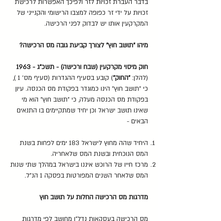
בדבר העברת זכויות לזר ולפיכך האפשרות לרכישת
זכויות על ידי זר כפופה למצבו הרישומי והקנייני של
המקרקעין אותו יש לבדוק לפני הרכישה.
מיהו "תושב חוץ" לצורך קביעת גובה מס הרכישה?
חוק מיסוי מקרקעין (שבח ורכישה) - תשכ"ג - 1963
(להלן:
"החוק"
) קובע בסעיף ההגדרות (סעיף מס' 1 ),
כי "תושב חוץ" הינו כמוגדר בפקודת מס הכנסה. עיון
בפקודת מס הכנסה מעלה, כי "תושב חוץ" הוא מי
שאינו תושב ישראל וכן יחיד שמתקיימים בו התנאים
הבאים -
היחיד שהה מחוץ לישראל 183 ימים לפחות בשנת
המס הנוכחית ובשנת המס שלאחריה.
מרכז חייו של הרוכש איננו בישראל במהלך שתי שנות
המס שלאחר השנים המפורטות בפסקה 1 הנ"ל.
מדרגות מס הרכישה החלות על תושב חוץ
מס הרכישה בעסקאות נדל"ן מחושב לפי מדרגות