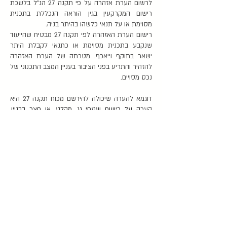
לרשום הערת אזהרה על פי תקנה 27 הנ"ל בלשכת
רישום המקרקעין בגין הוראה הנכללת בתכנית
מסוימת או על תנאי כלשהו בהיתר בניה.
רישום הערת האזהרה לפי תקנה 27 מבטיח שהייעוד
שנקבע בתכנית מסוימת או כתנאי לקבלת היתר
ישאר בתוקף וייאכף. מטרתה של הערת האזהרה
להזהיר והתריע בפני הציבור בעניין המצב התכנוני של
נכס מסויים.
דוגמא להערה שיכולה להירשם מכוח תקנה 27 היא
הער
ה על רישום שטחי גג, מקלט, או חצר בבניין,
כרכוש משותף.
אם בוטל הייעוד או השימוש שנרשם לפי תקנה 27 או
שונו הוראות של תכנית או תנאים בהיתר, יורה הרשם,
לפי בקשת מי שביקש את ההערה, על מחיקתה.
.