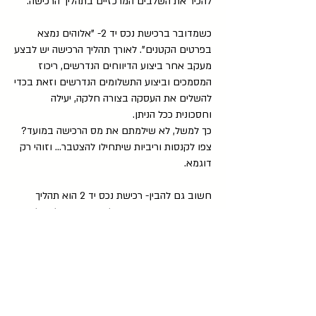
להכיר את השלבים המרכזיים בתהליך הרכישה.
כשמדובר ברכישת נכס יד 2- "אלוהים נמצא
בפרטים הקטנים". לאורך תהליך הרכישה יש לבצע
מעקב אחר ביצוע הדיווחים הנדרשים, ריכוז
המסמכים וביצוע התשלומים הנדרשים וזאת בכדי
להשלים את העסקה בצורה חלקה, יעילה
וחסכונית ככל הניתן.
כך למשל, לא שילמתם את מס הרכישה במועד?
צפו לקנסות וריביות שיתחילו להצטבר... וזוהי רק
דוגמא.
חשוב גם להבין- רכישת נכס יד 2 הוא תהליך
שונה מרכישת דירה מקבלן או יזם. כך למשל,
בניגוד לרכישת דירה חדשה מיזם או קבלן, בה
תהיו זכאים להגנות שונות ולביטחונות לפי חוק
המכר (דירות) (הבטחת השקעות של רוכשי דירות),
תשל"ה, 1974, בעת רכישת נכס יד 2 אינכם
זכאים להגנות מיוחדות על פי חוק להבטחת
כספכם והסכם הרכישה חייב לכלול את מנגנוני