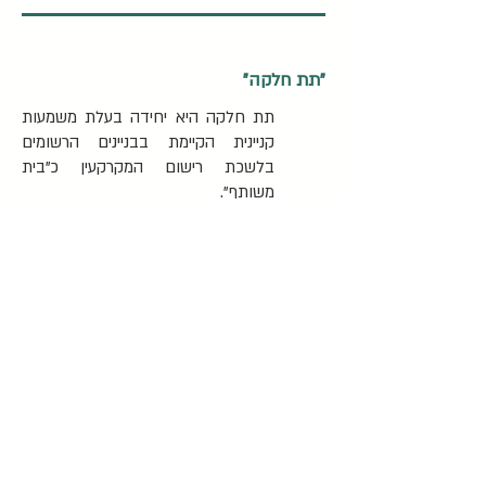
"תת חלקה"
תת חלקה היא יחידה בעלת משמעות
קניינית הקיימת בבניינים הרשומים
בלשכת רישום המקרקעין כ"בית
משותף".
תת חלקה יכולה להיות דירה, מחסן,
חנות והיא אפילו יכולה להתייחס
ל"רכוש המשותף" שבבית המשותף.
בבניין הרשום כבית משותף יופיעו תתי
החלקות במספור עולה כאשר לצד
מספר תת החלקה יפורטו נתונים
נוספים הנוגעים לאותה תת חלקה כגון
– גודל השטח של תת החלקה, הקומה
בה היא נמצאת, החלק ברכוש המשותף
הצמוד לאותה תת חלקה, פירוט בעלי
הזכויות בתת בחלקה (בין אם בבעלות