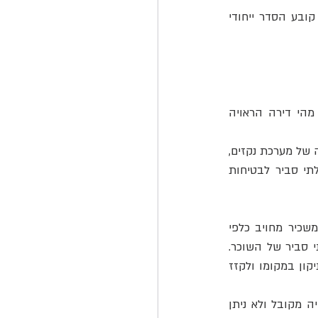
חוק השכירות והשאילה תוקן לאחרונה והתקבל בכנסת בתאריך 19/07/2017. התיקון לחוק קובע הסדר ייחודי 
. מהי דירה הראויה 
ובכן, התיקון לחוק מונה תנאים בסיסיים שבהיעדרם הדירה אינה ראויה למגורים, לדוגמא: קיומה של מערכת נקזים, 
מערכת חשמל ופתחי אוורור בדירה. כמו כן, דירה אינה ראויה למגורים אם יש בה סיכון בלתי סביר לבטיחות 
. כלומר, המשכיר מחויב כלפי 
השוכר לתקן את כל הפגמים בדירה, אלא אם כן מדובר על פגמים שנגרמו עקב שימוש בלתי סביר של השוכר. 
ומה קורה אם בעל הדירה לא מתקן את התקלה בזמן? במקרה כזה, השוכר רשאי לבצע התיקון במקומו ולקזז 
לראשונה המחוקק מאפשר לשוכר לקזז את עלות התיקון משכר הדירה, דבר שעד כה לא היה מקובל ולא ניתן 