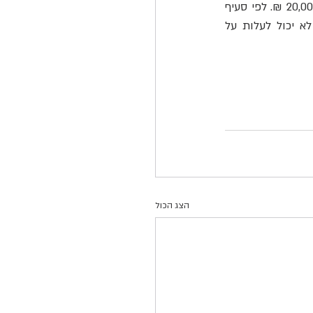
אם למשל דמי השכירות החודשיים הם 5,000 ₪, לפי סעיף א' שליש מתקופת השכירות הינו 20,000 ₪. לפי סעיף 
ב' שלושה חודשים מדמי השכירות הינם 15,000 ₪. כלומר, גובהן המצטבר של הבטוחות לא יכול לעלות על 
הצג הכול