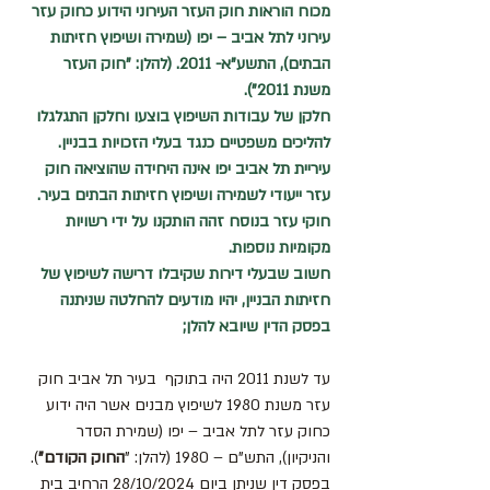
מכוח הוראות חוק העזר העירוני הידוע כחוק עזר 
עירוני לתל אביב – יפו (שמירה ושיפוץ חזיתות 
הבתים), התשע"א- 2011. (להלן: "חוק העזר 
משנת 2011").
חלקן של עבודות השיפוץ בוצעו וחלקן התגלגלו 
להליכים משפטיים כנגד בעלי הזכויות בבניין.
עיריית תל אביב יפו אינה היחידה שהוציאה חוק 
עזר ייעודי לשמירה ושיפוץ חזיתות הבתים בעיר. 
חוקי עזר בנוסח זהה הותקנו על ידי רשויות 
מקומיות נוספות.
חשוב שבעלי דירות שקיבלו דרישה לשיפוץ של 
חזיתות הבניין, יהיו מודעים להחלטה שניתנה 
בפסק הדין שיובא להלן;
עד לשנת 2011 היה בתוקף  בעיר תל אביב חוק 
עזר משנת 1980 לשיפוץ מבנים אשר היה ידוע 
כחוק עזר לתל אביב – יפו (שמירת הסדר 
והניקיון), התש"ם – 1980 (להלן: "
החוק הקודם"
).
בפסק דין שניתן ביום 28/10/2024 הרחיב בית 