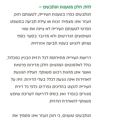
להלן חלק מטענות הנתבעים –
הנתבעים כפרו בטענות העירייה, לטענתם חוק 
העזר אינו מצמיח זכות או עילת תביעה במשפט 
הפרטי לטענתם העירייה לא ציינה את שווי 
השיפוצים הנדרשים ולא מדובר בסעד כספי 
שניתן להגיש בעטיו תביעה אזרחית.
דרישת העירייה מתייחסת לכל חזית הבניין כמכלול, 
כולל לאלמנטים המהווים חלק מדירות פרטיות 
ואשר אינן מהוות רכוש משותף. העילה הנוגעת 
לאחידות אינה נוגעת לכלל בעלי הדירות. היה על 
העירייה לנקוט בהליכים נפרדים כלפי כל דירת 
מגורים בנפרד ואין בסיס לדרישה לעריכת שיפוץ 
משותף להאחדת החזית.
הנתבעים טוענים, כי חוק העזר אינו מסמיך את 
העירייה לדרוש החלפת אלמנטים תקינים ו/או 
לדרוש מראה אחיד של חזית הבית וכי העירייה 