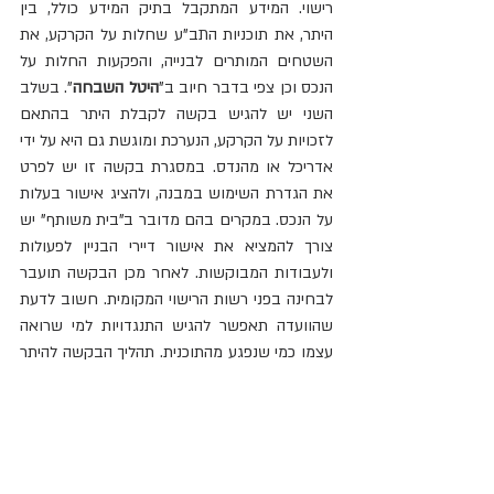
רישוי. המידע המתקבל בתיק המידע כולל, בין 
היתר, את תוכניות התב"ע שחלות על הקרקע, את 
השטחים המותרים לבנייה, והפקעות החלות על 
הנכס וכן צפי בדבר חיוב ב"
היטל השבחה
". בשלב 
השני יש להגיש בקשה לקבלת היתר בהתאם 
לזכויות על הקרקע, הנערכת ומוגשת גם היא על ידי 
אדריכל או מהנדס. במסגרת בקשה זו יש לפרט 
את הגדרת השימוש במבנה, ולהציג אישור בעלות 
על הנכס. במקרים בהם מדובר ב"בית משותף" יש 
צורך להמציא את אישור דיירי הבניין לפעולות 
ולעבודות המבוקשות. לאחר מכן הבקשה תועבר 
לבחינה בפני רשות הרישוי המקומית. חשוב לדעת 
שהוועדה תאפשר להגיש התנגדויות למי שרואה 
עצמו כמי שנפגע מהתוכנית. תהליך הבקשה להיתר 
בניה הוא תהליך האורך זמן לא מבוטל ודורש 
סבלנות רבה מאת המבקש.
במידה והבקשה עומדת בכלל התקנות יינתן היתר 
בנייה! אך יש לשים לב, כי היתר בנייה תקף לשלוש 