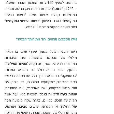
בהתאם לסעיף 145 לחוק התכנון והבניה תשכ"ח 
– 1965 ("
החוק
") ישנן עבודות בניה, הריסה וסגירה 
המחייבות קבלת אישור מאת "רשות הרישוי 
המקומית" בטרם ביצוען. "
רשות הרישוי המקומית
" 
הינה הועדה המקומית לתכנון ולבניה.
אילו מסמכים מהווים יחד את היתר הבניה?
היתר הבנייה כולל מסמך עיקרי שיש בו תיאור 
מילולי של הבקשה שאושרה ואת העבודות 
המותרות לביצוע. מסמך זה נקרא "
ההיתר המילולי
". 
בנוסף, היתר הבניה כולל גם תשריט המכונה 
"
גרמושקה
". התשריט בדרך כלל מודפס על גבי נייר 
רחב המחולק למקטעים הכוללים, בין היתר, את 
שם מגיש הבקשה, שם האדריכל, שם המהנדס, 
שמות בעלי הזכויות בנכס ותוכניות בניין ועיר אשר 
חלות על הנכס. כמו כן, בגרמושקה מופיעה מפה 
של החלקה או המגרש, תרשים סביבה ושרטוט 
גרפי אדריכלי של תוספת הבניה, השינוי או ההריסה 